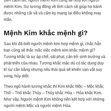
Bên cạnh đó, người mệnh Kim cũng sẽ hợp với người
mệnh Kim. Sự tương đồng về tính cách sẽ giúp họ tránh
được những cãi vã và cấm kỵ mang lại điều không may
mắn.
Mệnh Kim khắc mệnh gì?
Sau khi đã biết người mệnh kim hợp mệnh gì, chắc hẳn
bạn cũng sẽ thắc mắc việc mệnh kim khắc mệnh gì?
Tương khắc là sự áp chế, sát phạt, cản trở sinh trưởng và
phát triển của nhau. Tương khắc mặc dù có tác dụng duy
trì sự cân bằng nhưng nếu thái quá sẽ khiến vạn vật suy
vong, hủy diệt.
Theo ngũ hành tương khắc thì Kim khắc Mộc – Mộc khắc
Thổ – Thổ khắc Thủy – Thủy khắc Hỏa – Hỏa khắc Kim.
Như vậy, Người mệnh Kim không nên kết hợp với những
người mệnh Mộc và người mệnh Hỏa.