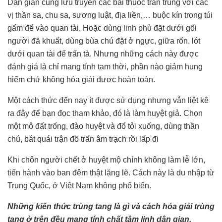
Dân gian cũng lưu truyền các bài thuốc trấn trùng với các
vị thần sa, chu sa, sương luật, địa liền,… buộc kín trong túi
gấm để vào quan tài. Hoặc dùng linh phù đặt dưới gối
người đã khuất, dùng bùa chú đặt ở ngực, giữa rốn, lót
dưới quan tài để trấn tà. Nhưng những cách này được
đánh giá là chỉ mang tính tạm thời, phần nào giảm hung
hiểm chứ không hóa giải được hoàn toàn.
Một cách thức đến nay ít được sử dụng nhưng vẫn liệt kê
ra đây để bạn đọc tham khảo, đó là làm huyệt giả. Chọn
một mô đất trống, đào huyệt và đổ tỏi xuống, dùng thần
chú, bát quái trận đồ trấn âm trạch rồi lấp đi
Khi chôn người chết ở huyệt mộ chính không làm lễ lớn,
tiến hành vào ban đêm thật lặng lẽ. Cách này là du nhập từ
Trung Quốc, ở Việt Nam không phổ biến.
Những kiến thức trùng tang là gì và cách hóa giải trùng
tang ở trên đều mang tính chất tâm linh dân gian,