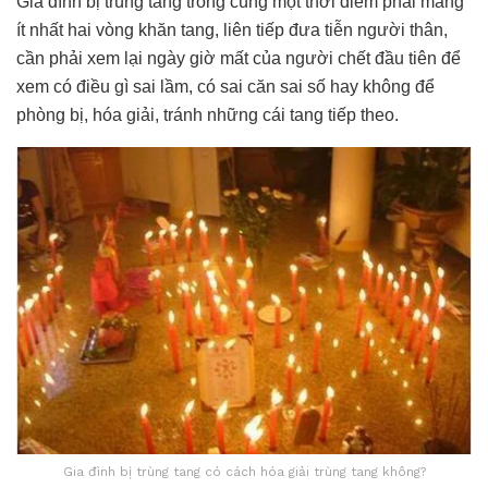
Gia đình bị trùng tang trong cùng một thời điểm phải mang
ít nhất hai vòng khăn tang, liên tiếp đưa tiễn người thân,
cần phải xem lại ngày giờ mất của người chết đầu tiên để
xem có điều gì sai lầm, có sai căn sai số hay không để
phòng bị, hóa giải, tránh những cái tang tiếp theo.
Gia đình bị trùng tang có cách hóa giải trùng tang không?