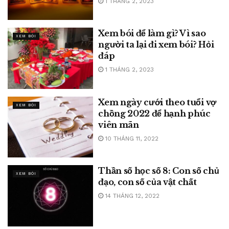
1 THÁNG 2, 2023
Xem bói để làm gì? Vì sao
XEM BÓI
người ta lại đi xem bói? Hỏi
đáp
1 THÁNG 2, 2023
Xem ngày cưới theo tuổi vợ
XEM BÓI
chồng 2022 để hạnh phúc
viên mãn
10 THÁNG 11, 2022
Thần số học số 8: Con số chủ
XEM BÓI
đạo, con số của vật chất
14 THÁNG 12, 2022