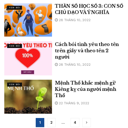
THẦN SỐ HỌC SỐ 3: CON SỐ
XEM BÓI
CHỦ ĐẠO VÀ Ý NGHĨA
28 THÁNG 10, 2022
Cách bói tình yêu theo tên
XEM BÓI
trên giấy và theo tên 2
người
28 THÁNG 10, 2022
Mệnh Thổ khắc mệnh gì?
XEM BÓI
Kiêng kỵ của người mệnh
Thổ
22 THÁNG 9, 2022
1
2
…
4