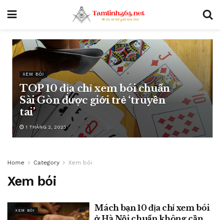
XEM BÓI
TOP 10 địa chỉ xem bói chuẩn
Sài Gòn được giới trẻ ‘truyền
tai’
1 THÁNG 2, 2023
Home
Category
Xem bói
Xem bói
Mách bạn 10 địa chỉ xem bói
XEM BÓI
ở Hà Nội chuẩn không cần