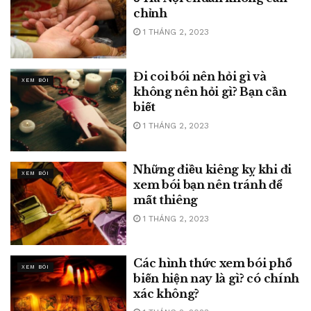
chỉnh
1 THÁNG 2, 2023
Đi coi bói nên hỏi gì và
XEM BÓI
không nên hỏi gì? Bạn cần
biết
1 THÁNG 2, 2023
Những điều kiêng kỵ khi đi
XEM BÓI
xem bói bạn nên tránh để
mất thiêng
1 THÁNG 2, 2023
Các hình thức xem bói phổ
XEM BÓI
biến hiện nay là gì? có chính
xác không?