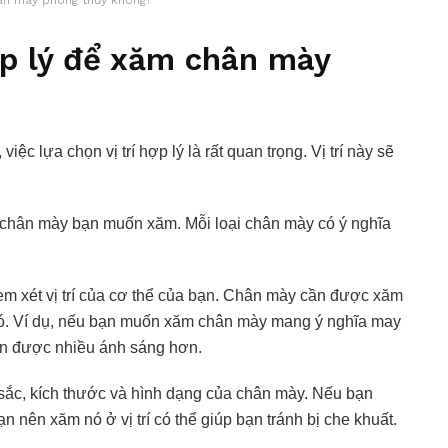
n mày phong thủy không?
ợp lý để xăm chân mày
c lựa chọn vị trí hợp lý là rất quan trọng. Vị trí này sẽ
ủa chân mày bạn muốn xăm. Mỗi loại chân mày có ý nghĩa
em xét vị trí của cơ thể của bạn. Chân mày cần được xăm
a nó. Ví dụ, nếu bạn muốn xăm chân mày mang ý nghĩa may
hận được nhiều ánh sáng hơn.
sắc, kích thước và hình dạng của chân mày. Nếu bạn
 nên xăm nó ở vị trí có thể giúp bạn tránh bị che khuất.