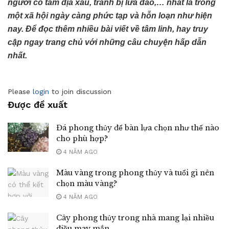
người có tâm địa xấu, tránh bị lừa đảo,… nhất là trong
một xã hội ngày càng phức tạp và hỗn loạn như hiện
nay. Để đọc thêm nhiều bài viết về tâm linh, hay truy
cập ngay trang chủ với những câu chuyện hấp dẫn
nhất.
Please
login
to join discussion
Được đề xuất
Đá phong thủy để bàn lựa chọn như thế nào
cho phù hợp?
4 NĂM AGO
Màu vàng trong phong thủy và tuổi gì nên
chọn màu vàng?
4 NĂM AGO
Cây phong thủy trong nhà mang lại nhiều
điều may mắn.