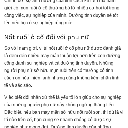
Chính bởi sự ảnh hưởng của tính cách kể trên mà nam
giới có mụn ruồi ở cổ thường bỏ lỡ nhiều cơ hội tốt trong
công việc, sự nghiệp của mình. Đường tình duyên sẽ tốt
lên nếu họ có sự nghiệp rộng mở.
Nốt ruồi ở cổ đối với phụ nữ
So với nam giới, vị trí nốt ruồi ở cổ phụ nữ được đánh giá
là đem đến nhiều may mắn thuận lợi hơn trên con đường
công danh sự nghiệp và cả đường tình duyên. Những
người phụ nữ sở hữu mụn ruồi trên cổ thường có tính
cách ôn hòa, hiền lành nhưng cũng không kém phần tinh
tế và sắc sảo.
Việc biết đối nhân xử thế là yếu tố lớn giúp cho sự nghiệp
của những người phụ nữ này không ngừng thăng tiến.
Đặc biệt, nếu bạn may mắn sở hữu nốt ruồi son, thì dù là vị
trí nào trên cổ, bạn cũng sẽ nhanh chóng có được sự
nghiệp như mong đợi. Đường tình duyên của những