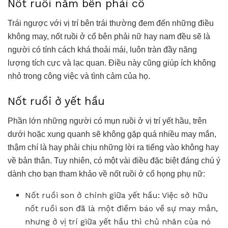
Nốt ruồi nằm bên phải cổ
Trái ngược với vị trí bên trái thường đem đến những điều
không may,
nốt ruồi ở cổ bên phải nữ hay nam đều sẽ là
người
có tính cách khá thoải mái, luôn tràn đầy năng
lượng tích cực và lạc quan. Điều này cũng giúp ích không
nhỏ trong công việc và tình cảm của họ.
Nốt ruồi ở yết hầu
Phần lớn những người có mụn ruồi ở vị trí yết hầu, trên
dưới hoặc xung quanh sẽ không gặp quá nhiều may mắn,
thậm chí là hay phải chịu những lời ra tiếng vào không hay
về bản thân. Tuy nhiên, có một vài điều đặc biệt đáng chú ý
dành cho bạn tham khảo về
nốt ruồi ở cổ họng phụ nữ
:
Nốt ruồi son ở chính giữa yết hầu: Việc sở hữu
nốt ruồi son đã là một điềm báo về sự may mắn,
nhưng ở vị trí giữa yết hầu thì chủ nhân của nó