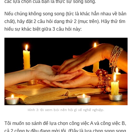
các lựa chọn của bạn là thực sự song song.
Nếu chúng không song song (tức là khác hẳn nhau về bản
chất), hãy đặt 2 câu hỏi dạng thứ 2 (mục trên). Hãy thử tìm
hiểu sự khác biệt giữa 3 câu hỏi này:
Hình 3: Đi xem bói nên hỏi gì về nghề nghiệp.
Tôi muốn so sánh để lựa chọn công việc A và công việc B,
cả 2 công ty đều đang mời tôi. (Đây là lựa chọn song song,