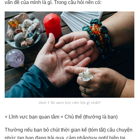
vấn đề của mình là gì. Trong câu hỏi nên có:
Hình 1: Đi xem bói nên hỏi gì nhất?
+ Lĩnh vực bạn quan tâm + Chủ thể (thường là bạn)
Thường nếu bạn bỏ chút thời gian kể (tóm tắt) câu chuyện
phức tạp bạn đang trải qua, cảm nhận/suy nghĩ hiện tại