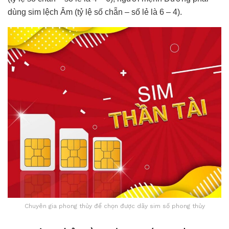
dùng sim lệch Âm (tỷ lệ số chẵn – số lẻ là 6 – 4).
Chuyên gia phong thủy để chọn được dãy sim số phong thủy