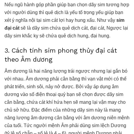
Nếu ngũ hành góp phần giúp bạn chọn dãy sim tương hợp
với người dùng thì quẻ dịch là yếu tố trọng yếu giúp bạn
xét ý nghĩa nội tại sim cát lợi hay hung xấu. Như vậy
sim
đại cát
sẽ là dãy sim chứa quẻ dịch cát, đại cát, Ngược lại
dãy sim khắc kỵ sẽ chứa quẻ dịch hung, đại hung.
3. Cách tính sim phong thủy đại cát
theo Âm dương
Âm dương là hai năng lượng trái ngược nhưng lại gắn bó
với nhau. Âm dương phải cân bằng thì vạn vật mới có thể
phát triển, sinh sôi, nảy nở được. Bởi vậy áp dụng âm
dương vào số điện thoại quý bạn sẽ chọn được dãy sim
cân bằng, chứa cát khí hứa hẹn sẽ mang lại vận may cho
chủ sở hữu. Đặc điểm của những dãy sim này là mang
năng lượng âm dương cân bằng với âm dương niên mệnh
của tuổi. Tức người mệnh Âm phải dùng sim lệch Dương
(tỷ lệ số chẵn – số lẻ là 4 – 6), người mệnh Dương phải