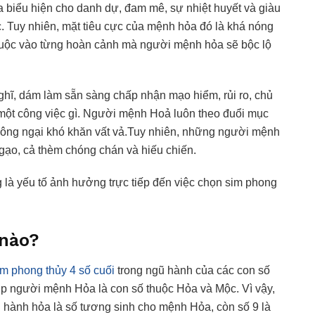
ỏa biểu hiện cho danh dự, đam mê, sự nhiệt huyết và giàu
Tuy nhiên, mặt tiêu cực của mệnh hỏa đó là khá nóng
y thuộc vào từng hoàn cảnh mà người mệnh hỏa sẽ bộc lộ
ĩ, dám làm sẵn sàng chấp nhận mạo hiểm, rủi ro, chủ
 một công việc gì. Người mệnh Hoả luôn theo đuổi mục
hông ngại khó khăn vất vả.Tuy nhiên, những người mệnh
gạo, cả thèm chóng chán và hiếu chiến.
là yếu tố ảnh hưởng trực tiếp đến việc chọn sim phong
 nào?
m phong thủy 4 số cuối
trong ngũ hành của các con số
ợp người mệnh Hỏa là con số thuộc Hỏa và Mộc. Vì vậy,
g hành hỏa là số tương sinh cho mệnh Hỏa, còn số 9 là