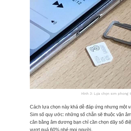
Hình 3: Lựa chọn sim phong
Cách lựa chọn này khá dễ đáp ứng nhưng một vài 
Sim số quy ước: những số chẵn sẽ thuộc vận âm
cân bằng âm dương bạn chỉ cần chọn dãy số điện 
vượt quá 60% nhé mọi người.