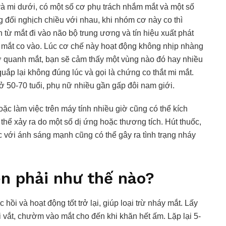
 và mi dưới, có một số cơ phụ trách nhắm mắt và một số
 đối nghịch chiều với nhau, khi nhóm cơ này co thì
 từ mắt đi vào não bộ trung ương và tín hiệu xuất phát
m mắt co vào. Lúc cơ chế này hoạt động không nhịp nhàng
cơ quanh mắt, bạn sẽ cảm thấy một vùng nào đó hay nhiều
quắp lại không đúng lúc và gọi là chứng co thắt mi mắt.
 50-70 tuổi, phụ nữ nhiều gần gấp đôi nam giới.
ặc làm việc trên máy tính nhiều giờ cũng có thể kích
thể xảy ra do một số dị ứng hoặc thương tích. Hút thuốc,
úc với ánh sáng mạnh cũng có thể gây ra tình trạng nháy
bên phải như thế nào?
 và hoạt động tốt trở lại, giúp loại trừ nháy mắt. Lấy
vắt, chườm vào mắt cho đến khi khăn hết ấm. Lặp lại 5-