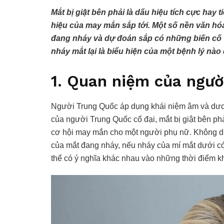
Mắt bị giật bên phải là dấu hiệu tích cực hay 
hiệu của may mắn sắp tới. Một số nền văn hóa
đang nháy và dự đoán sắp có những biến cố t
nháy mắt lại là biểu hiện của một bệnh lý nà
1. Quan niệm của ngư
Người Trung Quốc áp dụng khái niệm âm và dươ
của người Trung Quốc cổ đại, mắt bị giật bên ph
cơ hội may mắn cho một người phụ nữ. Không dừn
của mắt đang nháy, nếu nháy của mí mắt dưới có
thể có ý nghĩa khác nhau vào những thời điểm k