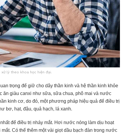
 xử lý theo khoa học hiện đại.
uan trọng để giữ cho dây thần kinh và hệ thần kinh khỏe
ức ăn giàu canxi như sữa, sữa chua, phô mai và nước
ần kinh cơ, do đó, một phương pháp hiệu quả để điều trị
ư bơ, hạt, đậu, quả hạch, lá xanh.
nhất để điều trị nháy mắt. Hơi nước nóng làm dịu hoạt
ỏi mắt. Có thể thêm một vài giọt dầu bạch đàn trong nước