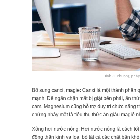
Hình 3: Phương pháp
Bổ sung canxi, magie: Canxi là một thành phần q
mạnh. Để ngăn chặn mắt bị giật bên phải, ăn th
cam. Magnesium cũng hỗ trợ duy trì chức năng th
chứng nháy mắt là tiêu thụ thức ăn giàu magiê nh
Xông hơi nước nóng: Hơi nước nóng là cách tốt 
động thần kinh và loại bỏ tất cả các chất bẩn kh