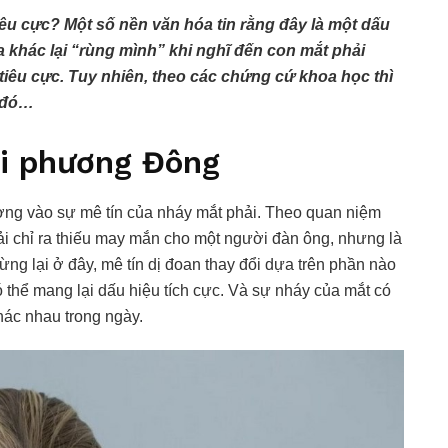
tiêu cực? Một số nền văn hóa tin rằng đây là một dấu
 khác lại “rùng mình” khi nghĩ đến con mắt phải
iêu cực. Tuy nhiên, theo các chứng cứ khoa học thì
o đó…
ời phương Đông
ng vào sự mê tín của nháy mắt phải. Theo quan niệm
ải chỉ ra thiếu may mắn cho một người đàn ông, nhưng là
g lại ở đây, mê tín dị đoan thay đổi dựa trên phần nào
 thể mang lại dấu hiệu tích cực. Và sự nháy của mắt có
hác nhau trong ngày.