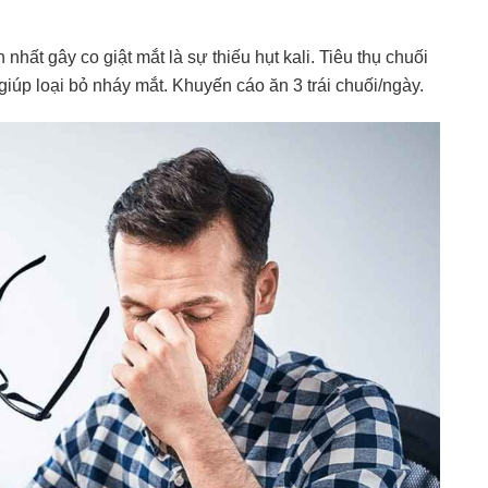
hất gây co giật mắt là sự thiếu hụt kali. Tiêu thụ chuối
iúp loại bỏ nháy mắt. Khuyến cáo ăn 3 trái chuối/ngày.