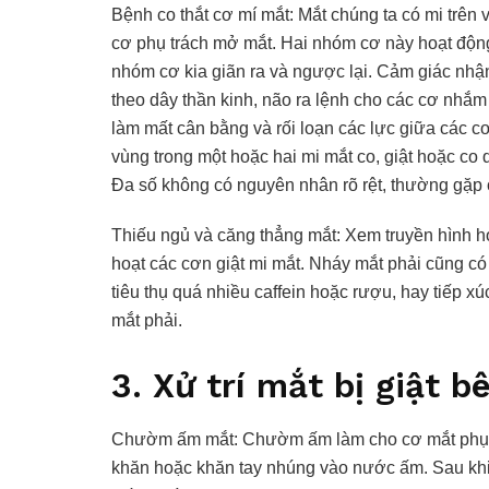
Bệnh co thắt cơ mí mắt: Mắt chúng ta có mi trên
cơ phụ trách mở mắt. Hai nhóm cơ này hoạt động
nhóm cơ kia giãn ra và ngược lại. Cảm giác nhận
theo dây thần kinh, não ra lệnh cho các cơ nhắ
làm mất cân bằng và rối loạn các lực giữa các 
vùng trong một hoặc hai mi mắt co, giật hoặc co 
Đa số không có nguyên nhân rõ rệt, thường gặp ở
Thiếu ngủ và căng thẳng mắt: Xem truyền hình ho
hoạt các cơn giật mi mắt. Nháy mắt phải cũng có 
tiêu thụ quá nhiều caffein hoặc rượu, hay tiếp x
mắt phải.
3. Xử trí mắt bị giật 
Chườm ấm mắt: Chườm ấm làm cho cơ mắt phục hồi
khăn hoặc khăn tay nhúng vào nước ấm. Sau khi 