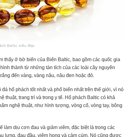
ách Baltic siêu đẹp
m thấy ở bờ biển của Biển Baltic, bao gồm các quốc gia
hình thành từ những tàn tích của các loài cây nguyên
 trắng đến vàng, vàng nâu, nâu đen hoặc đỏ.
đá hổ phách tốt nhất và phổ biến nhất trên thế giới, vì nó
 thuật, trang trí và trong y tế. Hổ phách Baltic có khả
ẩm nghệ thuật, như hình tượng, vòng cổ, vòng tay, bông
ể làm dịu cơn đau và giảm viêm, đặc biệt là trong các
đau lưng, đau đầu, viêm họng và cảm cúm. Nó cũng được