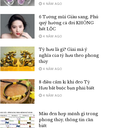
4 NĂM AGO
6 Tướng mũi Giàu sang, Phú
quý hưởng cả đời KHÔNG
hết LỘC
4 NĂM AGO
Tỳ hưu là gì? Giải mã ý
nghĩa của tỳ hưu theo phong
thủy
4 NĂM AGO
8 điều cấm kị khi đeo Tỳ
Hưu bắt buộc bạn phải biết
4 NĂM AGO
Màu đen hợp mệnh gì trong
phong thủy, thông tin cần
biết