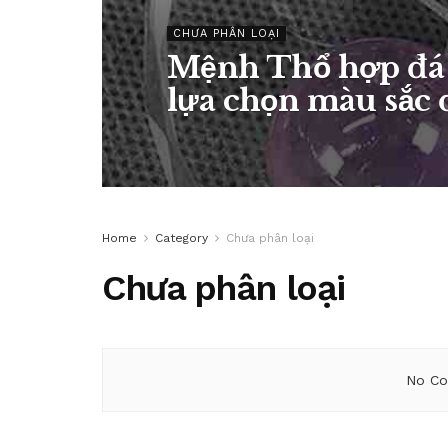
CHƯA PHÂN LOẠI
Mệnh Thổ hợp đá 
lựa chọn màu sắc 
Home
Category
Chưa phân loại
Chưa phân loại
No Co