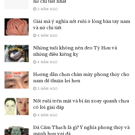
nữ chi tiết nhất
3 NĂM AGO
Giải mã ý nghĩa nốt ruồi ở lòng bàn tay nam
và nữ chi tiết
4 NĂM AGO
Những tuổi không nên đeo Tỳ Hưu và
những điều kiêng kỵ
4 NĂM AGO
Hướng dẫn chọn chân mày phong thủy cho
nam để thuận lợi hơn
3 NĂM AGO
Nốt ruồi trên mặt và bí ẩn xoay quanh chưa
có lời giải đáp
4 NĂM AGO
Đá Cẩm Thạch là gì? Ý nghĩa phong thủy và
mệnh hợp với đá