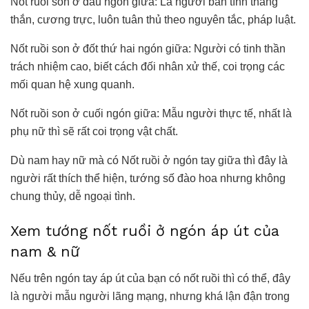
Nốt ruồi son ở đầu ngón giữa: Là người bản tình thẳng
thắn, cương trực, luôn tuân thủ theo nguyên tắc, pháp luật.
Nốt ruồi son ở đốt thứ hai ngón giữa: Người có tinh thần
trách nhiệm cao, biết cách đối nhân xử thế, coi trọng các
mối quan hệ xung quanh.
Nốt ruồi son ở cuối ngón giữa: Mẫu người thực tế, nhất là
phụ nữ thì sẽ rất coi trọng vật chất.
Dù nam hay nữ mà có Nốt ruồi ở ngón tay giữa thì đây là
người rất thích thể hiện, tướng số đào hoa nhưng không
chung thủy, dễ ngoại tình.
Xem tướng nốt ruồi ở ngón áp út của
nam & nữ
Nếu trên ngón tay áp út của bạn có nốt ruồi thì có thể, đây
là người mẫu người lãng mạng, nhưng khá lận đận trong