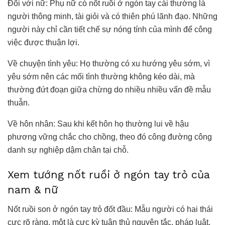
Đối với nữ: Phụ nữ có nốt ruồi ở ngón tay cái thường là
người thông minh, tài giỏi và có thiên phú lãnh đạo. Những
người này chỉ cần tiết chế sự nóng tính của mình để công
việc được thuận lợi.
Về chuyện tình yêu: Họ thường có xu hướng yêu sớm, vì
yêu sớm nên các mối tình thường không kéo dài, mà
thường đứt đoạn giữa chừng do nhiều nhiều vấn đề mẫu
thuẫn.
Về hôn nhân: Sau khi kết hôn họ thường lui về hậu
phương vững chắc cho chồng, theo đó công đường công
danh sự nghiệp dậm chân tại chỗ.
Xem tướng nốt ruồi ở ngón tay trỏ của
nam & nữ
Nốt ruồi son ở ngón tay trỏ đốt đầu: Mẫu người có hai thái
cực rõ ràng, một là cực kỳ tuân thủ nguyên tắc, pháp luật.