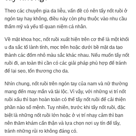
Theo các chuyên gia da liễu, vấn đề có nên tẩy nốt ruồi ở
ngón tay hay không, điều này còn phụ thuộc vào nhu cầu
thẩm mỹ và yếu tố quan niệm cá nhân.
Về mặt khoa học, nốt ruồi xuất hiện trên cơ thể là một khối
u đa sắc tố lành tính, mọc trên hoặc dưới bề mặt da tạo
thành các đốm nhỏ màu sắc khác nhau. Nếu muốn tẩy nốt
ruồi đi, an toàn thì cần có các giải pháp phù hợp để tránh
để lại sẹo, tổn thương cho da.
Nhìn chung, nốt ruồi trên ngón tay của nam và nữ thường
mang đến may mắn và tài lộc. Vì vậy, với những vị trí nốt
ruồi xấu thì bạn hoàn toàn có thể tẩy nốt ruồi để cải thiện
phần nào số mệnh. Tuy nhiên, trước khi tẩy nốt ruồi, đặc
biệt là những nốt ruồi lớn hoặc ở vị trí nhạy cảm thì bạn
nên thăm khám cẩn thận và lựa chọn nơi uy tín để tẩy,
tránh những rủi ro không đáng có.