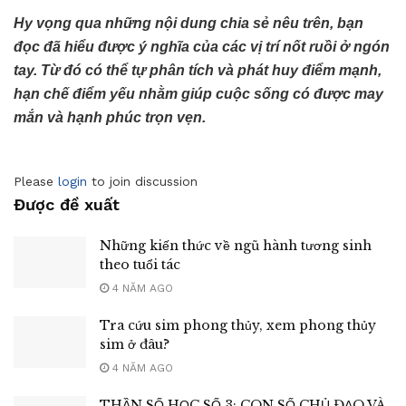
Hy vọng qua những nội dung chia sẻ nêu trên, bạn
đọc đã hiểu được ý nghĩa của các vị trí nốt ruồi ở ngón
tay. Từ đó có thể tự phân tích và phát huy điểm mạnh,
hạn chế điểm yếu nhằm giúp cuộc sống có được may
mắn và hạnh phúc trọn vẹn.
Please
login
to join discussion
Được đề xuất
Những kiến thức về ngũ hành tương sinh
theo tuổi tác
4 NĂM AGO
Tra cứu sim phong thủy, xem phong thủy
sim ở đâu?
4 NĂM AGO
THẦN SỐ HỌC SỐ 3: CON SỐ CHỦ ĐẠO VÀ