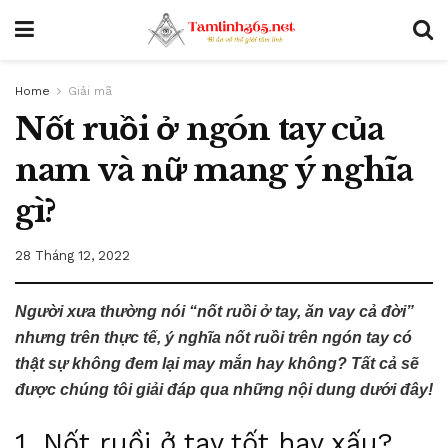
Home
Giải mã
Nốt ruồi ở ngón tay của
nam và nữ mang ý nghĩa
gì?
28 Tháng 12, 2022
Người xưa thường nói “nốt ruồi ở tay, ăn vay cả đời”
nhưng trên thực tế, ý nghĩa nốt ruồi trên ngón tay có
thật sự không đem lại may mắn hay không? Tất cả sẽ
được chúng tôi giải đáp qua những nội dung dưới đây!
1. Nốt ruồi ở tay tốt hay xấu?