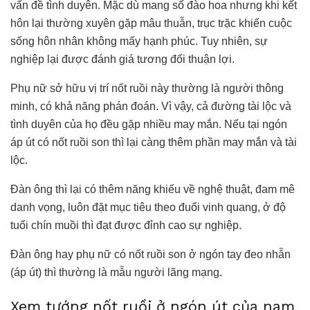
vấn đề tình duyên. Mặc dù mang số đào hoa nhưng khi kết
hôn lại thường xuyên gặp mâu thuẫn, trục trặc khiến cuộc
sống hôn nhân không mấy hạnh phúc. Tuy nhiên, sự
nghiệp lại được đánh giá tương đối thuận lợi.
Phụ nữ sở hữu vị trí nốt ruồi này thường là người thông
minh, có khả năng phán đoán. Vì vậy, cả đường tài lộc và
tình duyên của họ đều gặp nhiều may mắn. Nếu tại ngón
áp út có nốt ruồi son thì lại càng thêm phần may mắn và tài
lộc.
Đàn ông thì lại có thêm năng khiếu về nghệ thuật, đam mê
danh vọng, luôn đặt mục tiêu theo đuổi vinh quang, ở độ
tuổi chín muồi thì đạt được đỉnh cao sự nghiệp.
Đàn ông hay phụ nữ có nốt ruồi son ở ngón tay đeo nhẫn
(áp út) thì thường là mẫu người lãng mạng.
Xem tướng nốt ruồi ở ngón út của nam