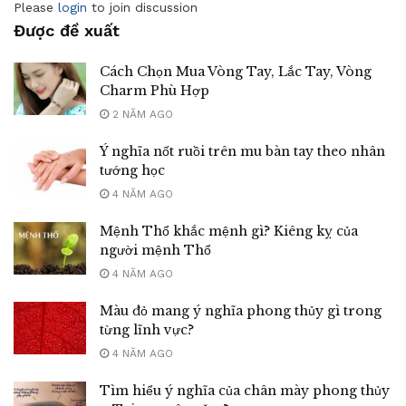
Please
login
to join discussion
Được đề xuất
Cách Chọn Mua Vòng Tay, Lắc Tay, Vòng
Charm Phù Hợp
2 NĂM AGO
Ý nghĩa nốt ruồi trên mu bàn tay theo nhân
tướng học
4 NĂM AGO
Mệnh Thổ khắc mệnh gì? Kiêng kỵ của
người mệnh Thổ
4 NĂM AGO
Màu đỏ mang ý nghĩa phong thủy gì trong
từng lĩnh vực?
4 NĂM AGO
Tìm hiểu ý nghĩa của chân mày phong thủy