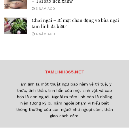
– Tại sao nên xăm?
3 NĂM AGO
Chơi ngải – Bí mật chấn động về bùa ngải
tâm linh đã biết?
4 NĂM AGO
TAMLINH365.NET
Tâm linh là một thuật ngữ bao hàm về trí tuệ, ý
thức, tinh thần, linh hồn của một sinh vật và cao
hơn là con người. Ngoài ra tâm linh còn là những
hiện tượng kỳ bí, nằm ngoài phạm vi hiểu biết
thông thường của con người như ngoại cảm, thần
giao cách cảm.